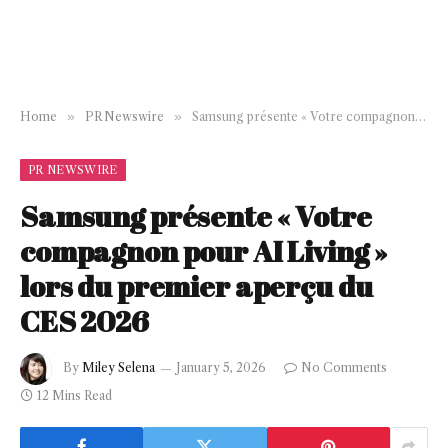
Home
»
PR Newswire
»
Samsung présente « Votre compagnon pour AI Living » lors du premier aperçu du CES 2026
PR NEWSWIRE
Samsung présente « Votre
compagnon pour AI Living »
lors du premier aperçu du
CES 2026
By
Miley Selena
January 5, 2026
No Comments
12 Mins Read