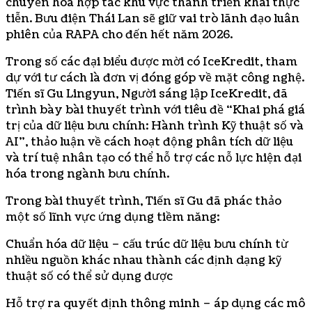
chuyển hóa hợp tác khu vực thành triển khai thực
tiễn. Bưu điện Thái Lan sẽ giữ vai trò lãnh đạo luân
phiên của RAPA cho đến hết năm 2026.
Trong số các đại biểu được mời có IceKredit, tham
dự với tư cách là đơn vị đóng góp về mặt công nghệ.
Tiến sĩ Gu Lingyun, Người sáng lập IceKredit, đã
trình bày bài thuyết trình với tiêu đề “Khai phá giá
trị của dữ liệu bưu chính: Hành trình Kỹ thuật số và
AI”, thảo luận về cách hoạt động phân tích dữ liệu
và trí tuệ nhân tạo có thể hỗ trợ các nỗ lực hiện đại
hóa trong ngành bưu chính.
Trong bài thuyết trình, Tiến sĩ Gu đã phác thảo
một số lĩnh vực ứng dụng tiềm năng:
Chuẩn hóa dữ liệu – cấu trúc dữ liệu bưu chính từ
nhiều nguồn khác nhau thành các định dạng kỹ
thuật số có thể sử dụng được
Hỗ trợ ra quyết định thông minh – áp dụng các mô