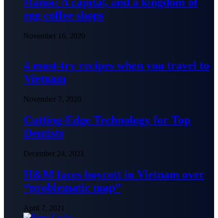
Hanoi: A capital, and a kingdom of
egg coffee shops
November 16, 2020
4 must-try recipes when you travel to
Vietnam
November 7, 2020
Cutting-Edge Technology for Top
Dentists
December 24, 2021
H&M faces boycott in Vietnam over
“problematic map”
April 7, 2021