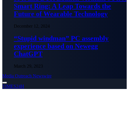
Smart Ring: A Leap Towards the
Future of Wearable Technology
December 12, 2024
“Stupid windman” PC assembly
experience based on Newegg
ChatGPT
March 29, 2023
Media Outreach Newswire
TIMES24H