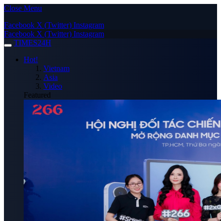
Close Menu
Facebook
X (Twitter)
Instagram
Facebook
X (Twitter)
Instagram
TIMES24H
Hot!
Vietnam
Asia
Video
Featured