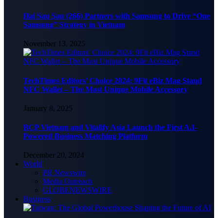
Hai Sau Sau (266) Partners with Samsung to Drive “One
Samsung” Strategy in Vietnam
November 13, 2025
TechTimes Editors’ Choice 2024: 9Fit eBiz Mag Stand
NFC Wallet – The Most Unique Mobile Accessory
January 8, 2025
BCP Vietnam and Vitalify Asia Launch the First A.I-
Powered Business Matching Platform
December 20, 2024
World
PR Newswire
Media Outreach
GLOBENEWSWIRE
Business