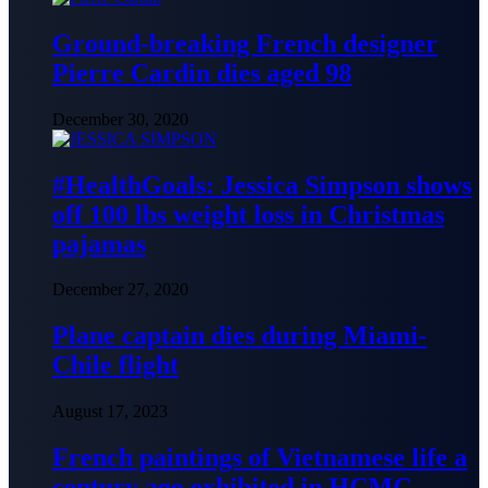
Ground-breaking French designer
Pierre Cardin dies aged 98
December 30, 2020
#HealthGoals: Jessica Simpson shows
off 100 lbs weight loss in Christmas
pajamas
December 27, 2020
Plane captain dies during Miami-
Chile flight
August 17, 2023
French paintings of Vietnamese life a
century ago exhibited in HCMC