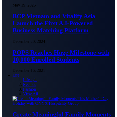
May 19, 2025
BCP Vietnam and Vitalify Asia
Launch the First A.I-Powered
Business Matching Platform
December 20, 2024
POPS Reaches Huge Milestone with
10,000 Enrolled Students
December 16, 2021
Life
Lifestyle
Recipes
Fashion
View All
Create Meaningful Family Moments