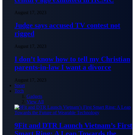
August 17, 2023
Judge says accused TV contest not
rigged
August 17, 2023
I don’t know how to tell my Christian
parents-in-law I want a divorce
August 17, 2023
Sport
Tech
Gadgets
View All
9Fit and DTR Launch Vietnam’s First
Smart Ring: A Leap Towards the